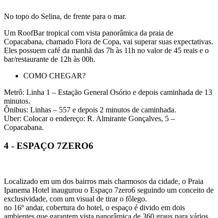
No topo do Selina, de frente para o mar.
Um RoofBar tropical com vista panorâmica da praia de
Copacabana, chamado Flora de Copa, vai superar suas expectativas.
Eles possuem café da manhã das 7h às 11h no valor de 45 reais e o
bar/restaurante de 12h às 00h.
COMO CHEGAR?
Metrô: Linha 1 – Estação General Osório e depois caminhada de 13
minutos.
Ônibus: Linhas – 557 e depois 2 minutos de caminhada.
Uber: Colocar o endereço: R. Almirante Gonçalves, 5 –
Copacabana.
4 - ESPAÇO 7ZERO6
Localizado em um dos bairros mais charmosos da cidade, o Praia
Ipanema Hotel inaugurou o Espaço 7zero6 seguindo um conceito de
exclusividade, com um visual de tirar o fôlego.
no 16º andar, cobertura do hotel, o espaço é divido em dois
ambientes que garantem vista panorâmica de 360 graus para vários