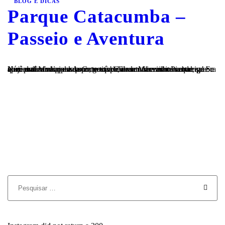
BLOG E DICAS
Parque Catacumba –
Passeio e Aventura
Hoje a dica vai para quem gosta de aventura e muita natureza! Se você está vindo passear e curtir a Cidade Maravilhosa e de quebra quer praticar aqueles esportes que dão um friozinho na barriga ou apenas caminhar e relaxar, você precisa conhecer o Parque Nacional Municipal da Catacumba, uma reserva ambiental, que além de...