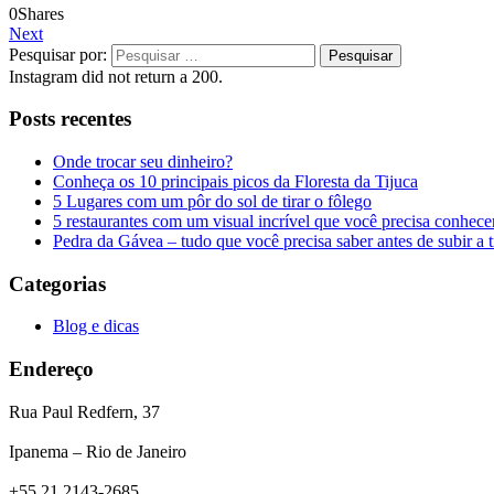
0
Shares
Next
Pesquisar por:
Instagram did not return a 200.
Posts recentes
Onde trocar seu dinheiro?
Conheça os 10 principais picos da Floresta da Tijuca
5 Lugares com um pôr do sol de tirar o fôlego
5 restaurantes com um visual incrível que você precisa conhece
Pedra da Gávea – tudo que você precisa saber antes de subir a tr
Categorias
Blog e dicas
Endereço
Rua Paul Redfern, 37
Ipanema – Rio de Janeiro
+55 21 2143-2685