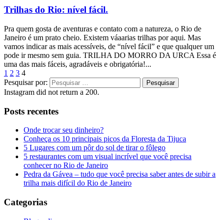
Trilhas do Rio: nível fácil.
Pra quem gosta de aventuras e contato com a natureza, o Rio de
Janeiro é um prato cheio. Existem váaarias trilhas por aqui. Mas
vamos indicar as mais acessíveis, de “nível fácil” e que qualquer um
pode ir mesmo sem guia. TRILHA DO MORRO DA URCA Essa é
uma das mais fáceis, agradáveis e obrigatória!...
1
2
3
4
Pesquisar por:
Instagram did not return a 200.
Posts recentes
Onde trocar seu dinheiro?
Conheça os 10 principais picos da Floresta da Tijuca
5 Lugares com um pôr do sol de tirar o fôlego
5 restaurantes com um visual incrível que você precisa
conhecer no Rio de Janeiro
Pedra da Gávea – tudo que você precisa saber antes de subir a
trilha mais difícil do Rio de Janeiro
Categorias