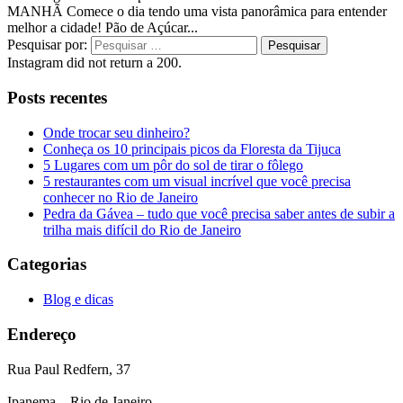
MANHÃ Comece o dia tendo uma vista panorâmica para entender
melhor a cidade! Pão de Açúcar...
Pesquisar por:
Instagram did not return a 200.
Posts recentes
Onde trocar seu dinheiro?
Conheça os 10 principais picos da Floresta da Tijuca
5 Lugares com um pôr do sol de tirar o fôlego
5 restaurantes com um visual incrível que você precisa
conhecer no Rio de Janeiro
Pedra da Gávea – tudo que você precisa saber antes de subir a
trilha mais difícil do Rio de Janeiro
Categorias
Blog e dicas
Endereço
Rua Paul Redfern, 37
Ipanema – Rio de Janeiro